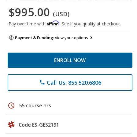
$995.00
(USD)
Affirm
Pay over time with
. See if you qualify at checkout.
Payment & Funding:
view your options
ENROLL NOW
Call Us: 855.520.6806
phone
schedule
55 course hrs
Code ES-GES2191