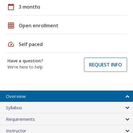
calendar_today
3 months
grid_on
Open enrollment
speed
Self paced
Have a question?
REQUEST INFO
We're here to help
Overview
Syllabus
Requirements
Instructor