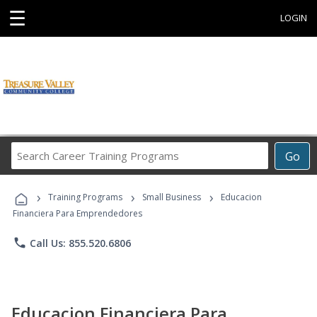
☰
LOGIN
Search
Go
Career
Training
›
›
›
Programs
Training Programs
Small Business
Educacion
Financiera Para Emprendedores
phone
Call Us: 855.520.6806
Educacion Financiera Para