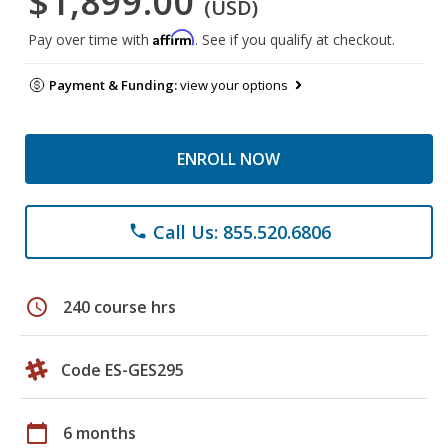
$1,899.00
(USD)
Affirm
Pay over time with
. See if you qualify at checkout.
Payment & Funding:
view your options
ENROLL NOW
Call Us: 855.520.6806
phone
schedule
240 course hrs
Code ES-GES295
calendar_today
6 months