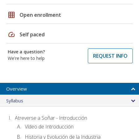
grid_on
Open enrollment
speed
Self paced
Have a question?
REQUEST INFO
We're here to help
Overview
Syllabus
Atreverse a Soñar - Introducción
Vídeo de Introducción
Historia y Evolución de la Industria