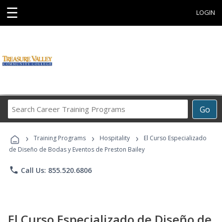
☰
LOGIN
Search
Go
Career
Training
›
›
›
Programs
Training Programs
Hospitality
El Curso Especializado
de Diseño de Bodas y Eventos de Preston Bailey
phone
Call Us: 855.520.6806
El Curso Especializado de Diseño de