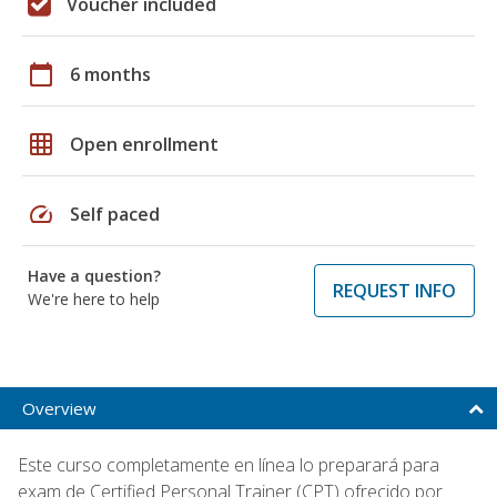
Voucher included
calendar_today
6 months
grid_on
Open enrollment
speed
Self paced
Have a question?
REQUEST INFO
We're here to help
Overview
Este curso completamente en línea lo preparará para
exam de Certified Personal Trainer (CPT) ofrecido por