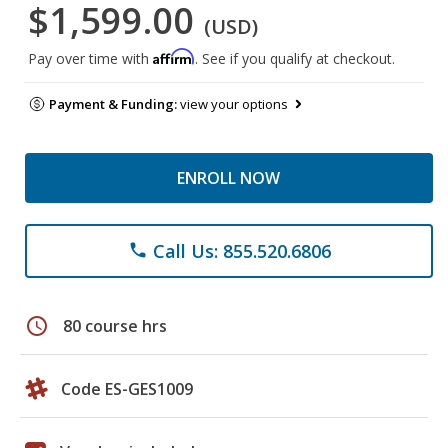
$1,599.00
(USD)
Affirm
Pay over time with
. See if you qualify at checkout.
Payment & Funding:
view your options
ENROLL NOW
Call Us: 855.520.6806
phone
schedule
80 course hrs
Code ES-GES1009