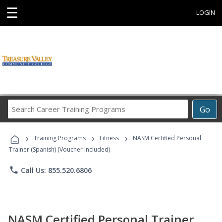
☰
LOGIN
Search
Go
Career
Training
›
›
›
Programs
Training Programs
Fitness
NASM Certified Personal
Trainer (Spanish) (Voucher Included)
phone
Call Us: 855.520.6806
NASM Certified Personal Trainer